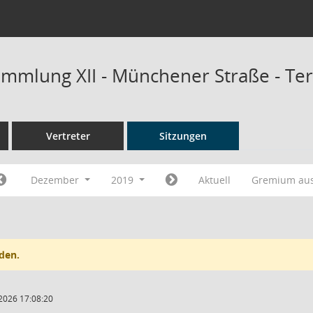
mmlung XII - Münchener Straße - Te
Vertreter
Sitzungen
Dezember
2019
Aktuell
Gremium au
den.
2026 17:08:20