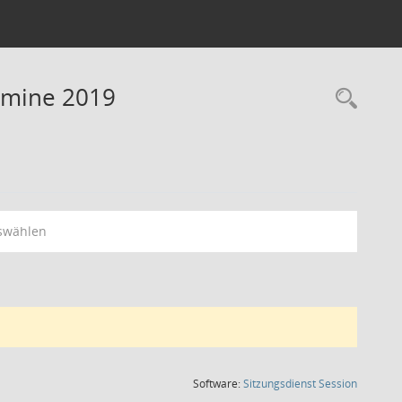
rmine 2019
Rec
swählen
(Wird in
Software:
Sitzungsdienst
Session