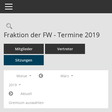
Toggle navigation
Rechercheauswahl
Fraktion der FW - Termine 2019
Mitglieder
Vertreter
Sitzungen
Monat
März
2019
Aktuell
Gremium auswählen