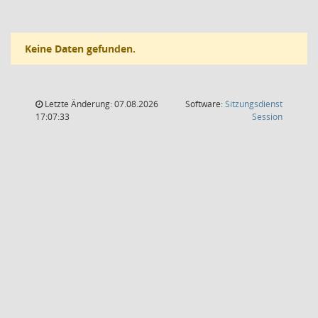
Keine Daten gefunden.
Letzte Änderung: 07.08.2026
Software:
Sitzungsdienst
(Wird in
17:07:33
Session