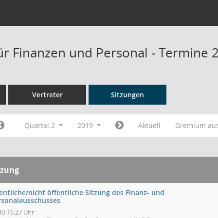
ür Finanzen und Personal - Termine 
Vertreter
Sitzungen
Quartal 2
2019
Aktuell
Gremium au
tzung
entliche/nicht öffentliche Sitzung des Finanz- und
rsonalausschusses
30-16:27 Uhr