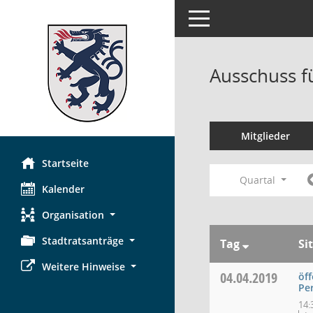
Toggle navigation
Ausschuss f
Mitglieder
Startseite
Quartal
Kalender
Organisation
Stadtratsanträge
Tag
Si
Weitere Hinweise
04.04.2019
öff
Pe
14: