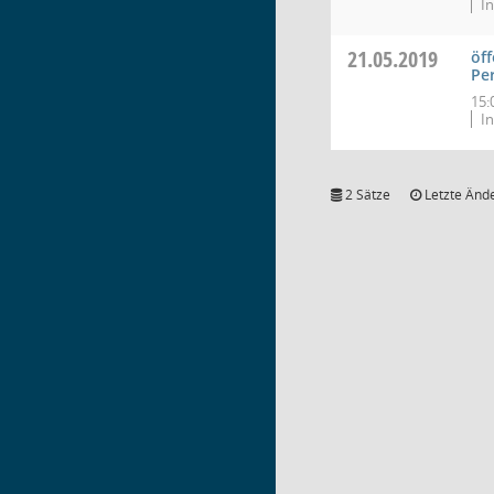
In
21.05.2019
öff
Pe
15:
In
2 Sätze
Letzte Ände