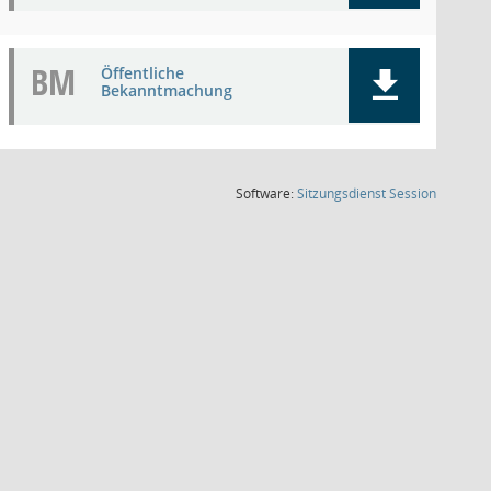
BM
Öffentliche
Bekanntmachung
(Wird in
Software:
Sitzungsdienst
Session