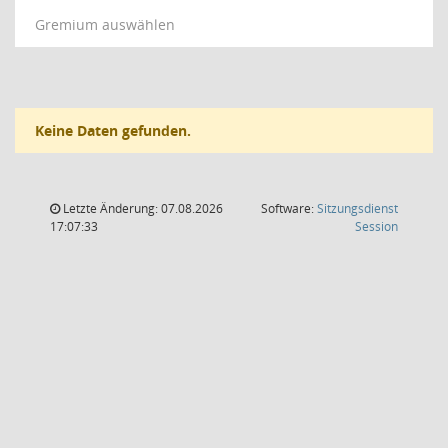
Gremium auswählen
Keine Daten gefunden.
Letzte Änderung: 07.08.2026
Software:
Sitzungsdienst
(Wird in
17:07:33
Session