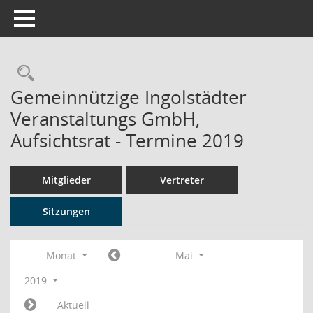
Toggle navigation
Rechercheauswahl
Gemeinnützige Ingolstädter
Veranstaltungs GmbH,
Aufsichtsrat - Termine 2019
Mitglieder
Vertreter
Sitzungen
Monat
Mai
2019
Aktuell