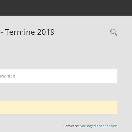
 - Termine 2019
Rec
swählen
(Wird in
Software:
Sitzungsdienst
Session