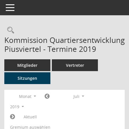
Toggle navigation
Rechercheauswahl
Kommission Quartiersentwicklung
Piusviertel - Termine 2019
Mitglieder
Vertreter
Sitzungen
Monat
Juli
2019
Aktuell
Gremium auswählen