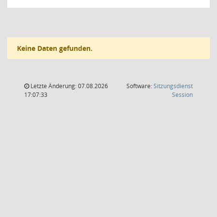
Keine Daten gefunden.
Letzte Änderung: 07.08.2026
Software:
Sitzungsdienst
(Wird in
17:07:33
Session