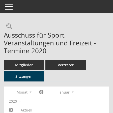
Toggle navigation
Rechercheauswahl
Ausschuss für Sport,
Veranstaltungen und Freizeit -
Termine 2020
Mitglieder
Vertreter
Sitzungen
Monat
Januar
2020
Aktuell