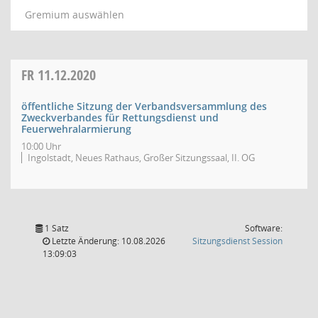
Gremium auswählen
FR
11.12.2020
öffentliche Sitzung der Verbandsversammlung des
Zweckverbandes für Rettungsdienst und
Feuerwehralarmierung
10:00 Uhr
Ingolstadt, Neues Rathaus, Großer Sitzungssaal, II. OG
1 Satz
Software:
(Wird in
Letzte Änderung: 10.08.2026
Sitzungsdienst
Session
13:09:03