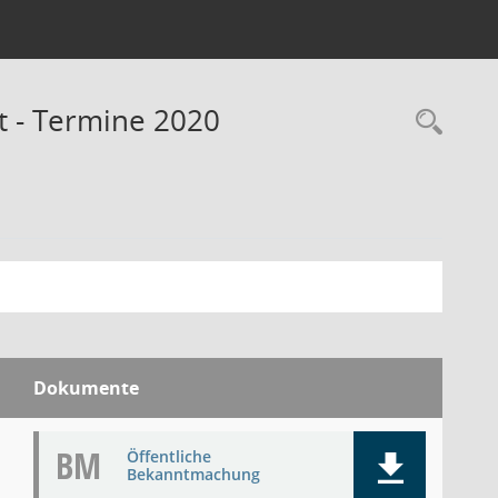
t - Termine 2020
Rec
Dokumente
BM
Öffentliche
Bekanntmachung