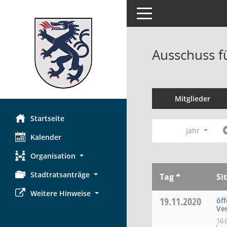
Toggle navigation
Ausschuss f
Mitglieder
Startseite
Jahr
Kalender
Organisation
Stadtratsanträge
Tag
Si
Weitere Hinweise
19.11.2020
öff
Ve
16: