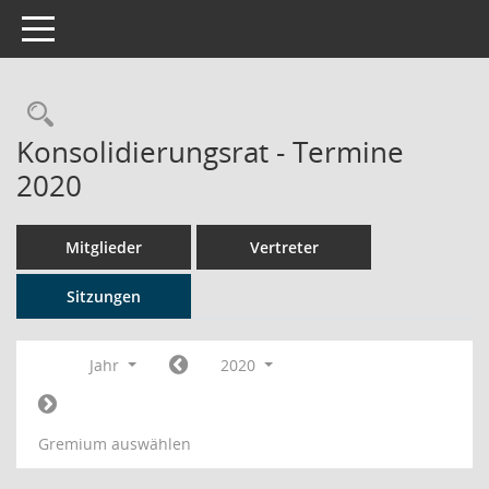
Toggle navigation
Rechercheauswahl
Konsolidierungsrat - Termine
2020
Mitglieder
Vertreter
Sitzungen
Jahr
2020
Gremium auswählen