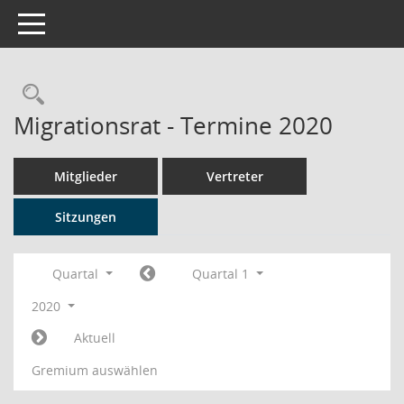
Toggle navigation
Rechercheauswahl
Migrationsrat - Termine 2020
Mitglieder
Vertreter
Sitzungen
Quartal
Quartal 1
2020
Aktuell
Gremium auswählen