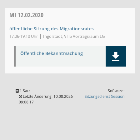
MI
12.02.2020
öffentliche Sitzung des Migrationsrates
17:06-19:10 Uhr
Ingolstadt, VHS Vortragsraum EG
Öffentliche Bekanntmachung
1 Satz
Software:
(Wird in
Letzte Änderung: 10.08.2026
Sitzungsdienst
Session
09:08:17