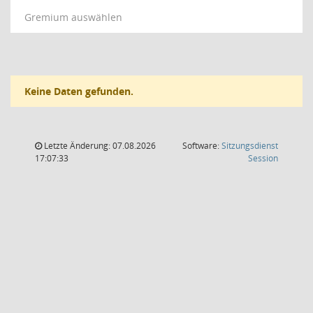
Gremium auswählen
Keine Daten gefunden.
Letzte Änderung: 07.08.2026
Software:
Sitzungsdienst
(Wird in
17:07:33
Session