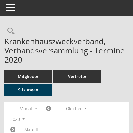
Toggle navigation
Rechercheauswahl
Krankenhauszweckverband,
Verbandsversammlung - Termine
2020
Mitglieder
Vertreter
Sitzungen
Monat
Oktober
2020
Aktuell