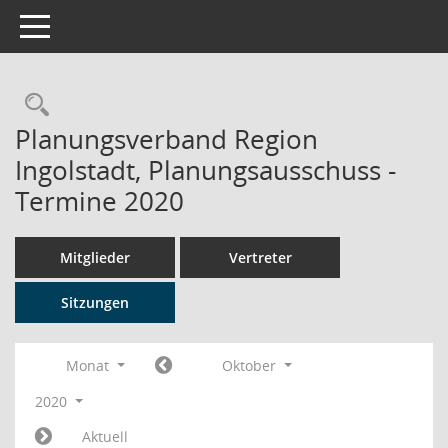
Toggle navigation
Rechercheauswahl
Planungsverband Region
Ingolstadt, Planungsausschuss -
Termine 2020
Mitglieder
Vertreter
Sitzungen
Monat
Oktober
2020
Aktuell