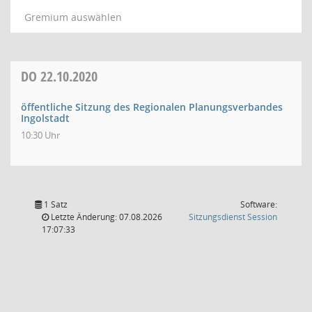
Gremium auswählen
DO
22.10.2020
öffentliche Sitzung des Regionalen Planungsverbandes
Ingolstadt
10:30 Uhr
1 Satz
Software:
(Wird in
Letzte Änderung: 07.08.2026
Sitzungsdienst
Session
17:07:33