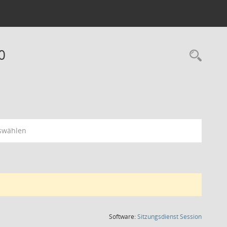
0
Rec
swählen
(Wird in
Software:
Sitzungsdienst
Session