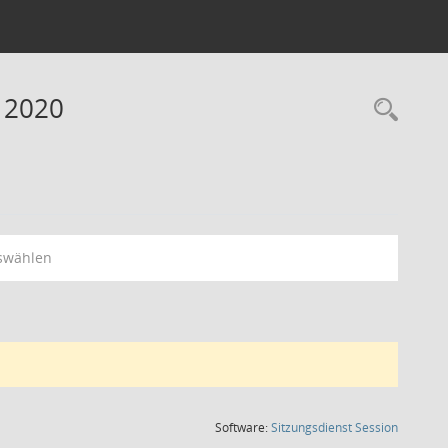
e 2020
Rec
swählen
(Wird in
Software:
Sitzungsdienst
Session