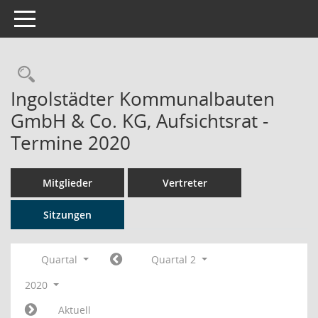
Toggle navigation
Rechercheauswahl
Ingolstädter Kommunalbauten
GmbH & Co. KG, Aufsichtsrat -
Termine 2020
Mitglieder
Vertreter
Sitzungen
Quartal
Quartal 2
2020
Aktuell