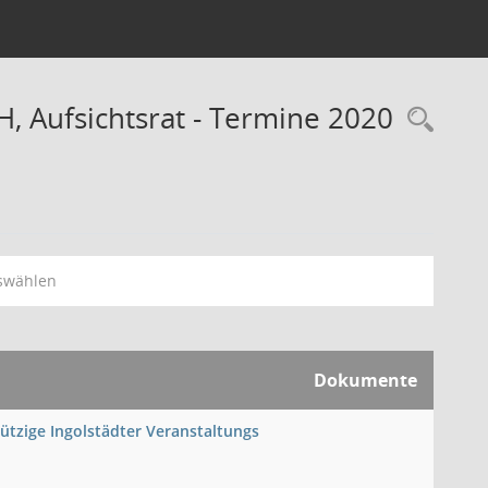
, Aufsichtsrat - Termine 2020
Rec
swählen
Dokumente
nützige Ingolstädter Veranstaltungs