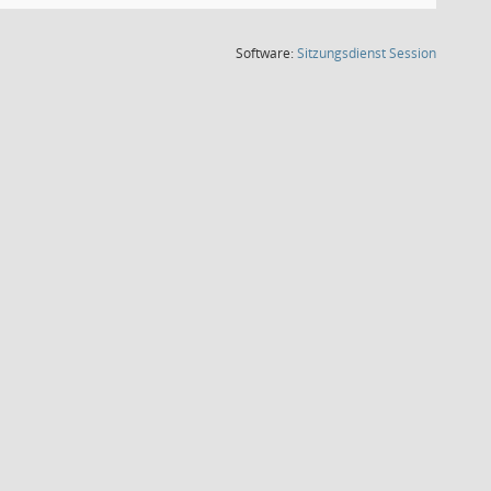
(Wird in
Software:
Sitzungsdienst
Session