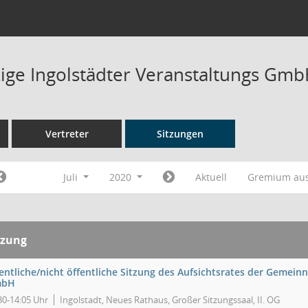
ge Ingolstädter Veranstaltungs GmbH
Vertreter
Sitzungen
Juli
2020
Aktuell
Gremium au
tzung
entliche/nicht öffentliche Sitzung des Aufsichtsrates der Gemein
mbH
30-14:05 Uhr
Ingolstadt, Neues Rathaus, Großer Sitzungssaal, II. OG