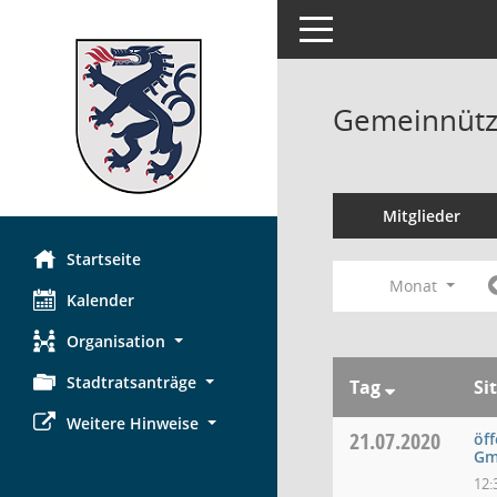
Toggle navigation
Gemeinnützi
Mitglieder
Startseite
Monat
Kalender
Organisation
Stadtratsanträge
Tag
Si
Weitere Hinweise
21.07.2020
öff
G
12: