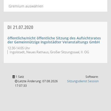
Gremium auswählen
DI
21.07.2020
öffentliche/nicht öffentliche Sitzung des Aufsichtsrates
der Gemeinnützige Ingolstädter Veranstaltungs GmbH
12:30-14:05 Uhr
Ingolstadt, Neues Rathaus, Großer Sitzungssaal, II. OG
1 Satz
Software:
(Wird in
Letzte Änderung: 07.08.2026
Sitzungsdienst
Session
17:07:33