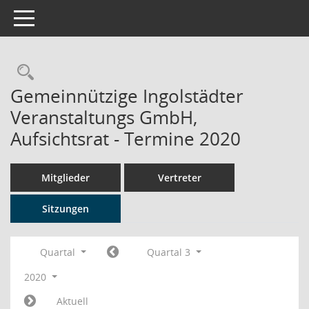
Toggle navigation
Rechercheauswahl
Gemeinnützige Ingolstädter
Veranstaltungs GmbH,
Aufsichtsrat - Termine 2020
Mitglieder
Vertreter
Sitzungen
Quartal
Quartal 3
2020
Aktuell