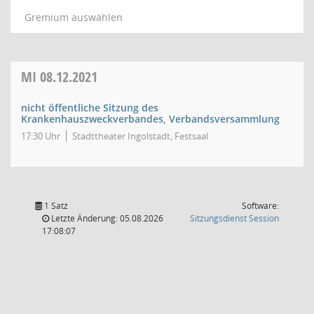
Gremium auswählen
MI
08.12.2021
nicht öffentliche Sitzung des
Krankenhauszweckverbandes, Verbandsversammlung
17:30 Uhr
Stadttheater Ingolstadt, Festsaal
1 Satz
Software:
(Wird in
Letzte Änderung: 05.08.2026
Sitzungsdienst
Session
17:08:07