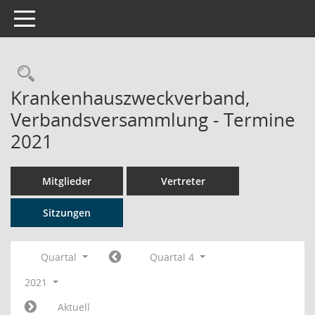
Toggle navigation
Rechercheauswahl
Krankenhauszweckverband,
Verbandsversammlung - Termine
2021
Mitglieder
Vertreter
Sitzungen
Quartal
Quartal 4
2021
Aktuell