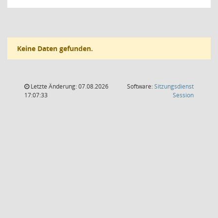
Keine Daten gefunden.
Letzte Änderung: 07.08.2026
Software:
Sitzungsdienst
(Wird in
17:07:33
Session