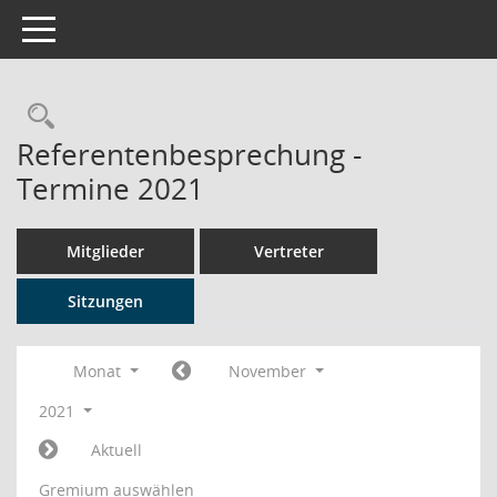
Toggle navigation
Rechercheauswahl
Referentenbesprechung -
Termine 2021
Mitglieder
Vertreter
Sitzungen
Monat
November
2021
Aktuell
Gremium auswählen