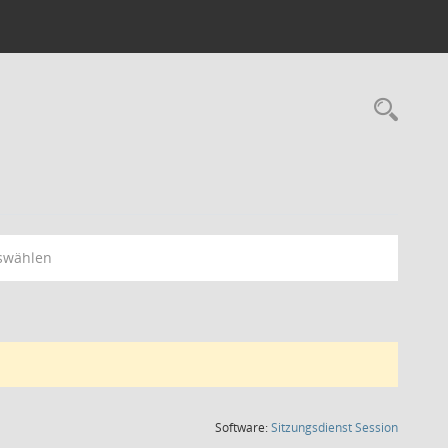
Rec
swählen
(Wird in
Software:
Sitzungsdienst
Session