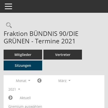
Toggle navigation
Rechercheauswahl
Fraktion BÜNDNIS 90/DIE
GRÜNEN - Termine 2021
Mitglieder
Vertreter
Sitzungen
Monat
März
2021
Aktuell
Gremium auswählen