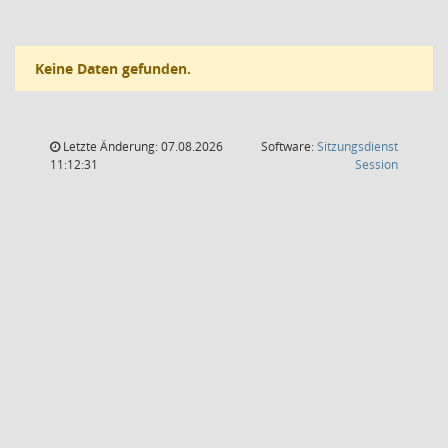
Keine Daten gefunden.
Letzte Änderung: 07.08.2026
Software:
Sitzungsdienst
(Wird in
11:12:31
Session