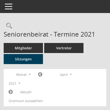
Toggle navigation
Rechercheauswahl
Seniorenbeirat - Termine 2021
Mitglieder
Vertreter
Sitzungen
Monat
April
2021
Aktuell
Gremium auswählen