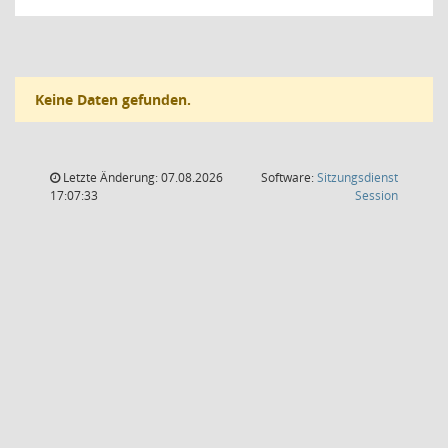
Keine Daten gefunden.
Letzte Änderung: 07.08.2026
Software:
Sitzungsdienst
(Wird in
17:07:33
Session