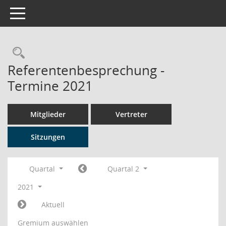
Toggle navigation
Rechercheauswahl
Referentenbesprechung -
Termine 2021
Mitglieder
Vertreter
Sitzungen
Quartal
Quartal 2
2021
Aktuell
Gremium auswählen