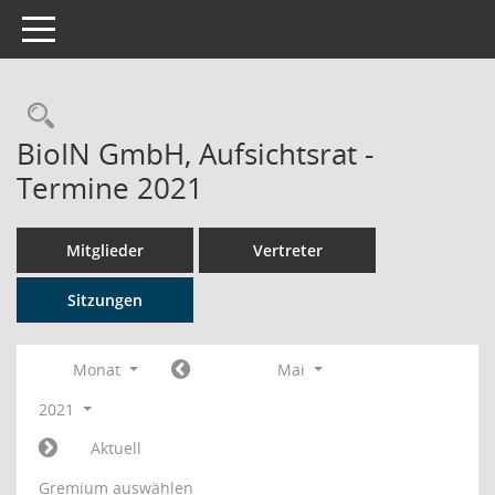
Toggle navigation
Rechercheauswahl
BioIN GmbH, Aufsichtsrat -
Termine 2021
Mitglieder
Vertreter
Sitzungen
Monat
Mai
2021
Aktuell
Gremium auswählen