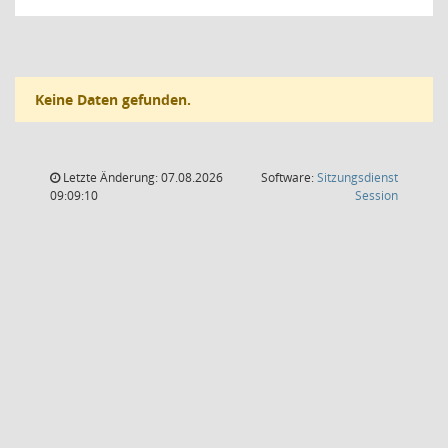
Keine Daten gefunden.
Letzte Änderung: 07.08.2026
Software:
Sitzungsdienst
(Wird in
09:09:10
Session