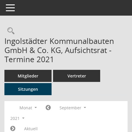
Toggle navigation
Rechercheauswahl
Ingolstädter Kommunalbauten
GmbH & Co. KG, Aufsichtsrat -
Termine 2021
Mitglieder
Vertreter
Sitzungen
Monat
September
2021
Aktuell