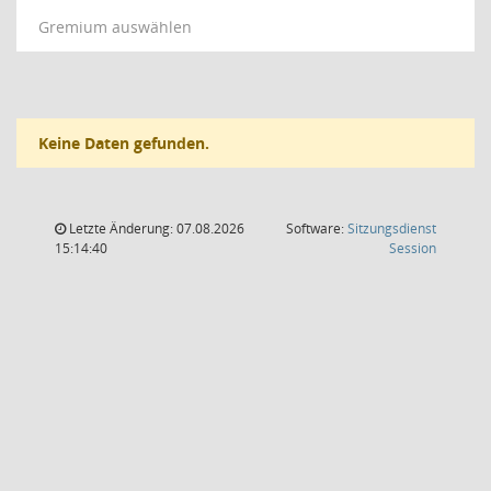
Gremium auswählen
Keine Daten gefunden.
Letzte Änderung: 07.08.2026
Software:
Sitzungsdienst
(Wird in
15:14:40
Session