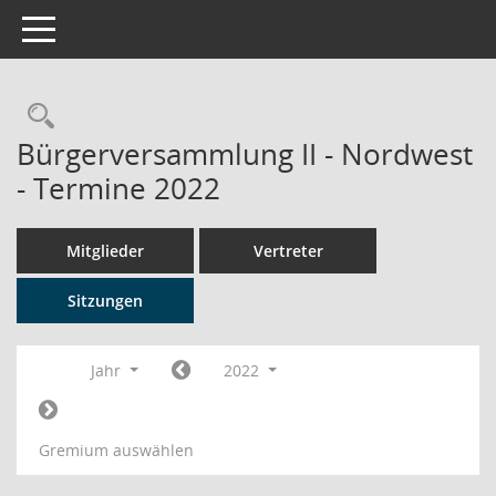
Toggle navigation
Rechercheauswahl
Bürgerversammlung II - Nordwest
- Termine 2022
Mitglieder
Vertreter
Sitzungen
Jahr
2022
Gremium auswählen