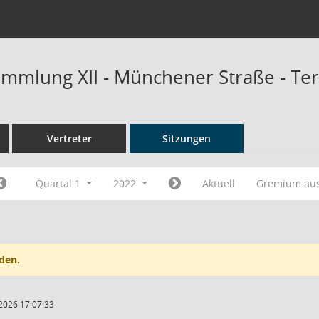
mmlung XII - Münchener Straße - Te
Vertreter
Sitzungen
Quartal 1
2022
Aktuell
Gremium au
den.
2026 17:07:33