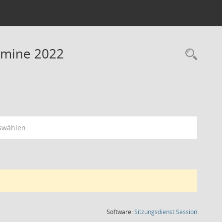
rmine 2022
Rec
swählen
(Wird in
Software:
Sitzungsdienst
Session