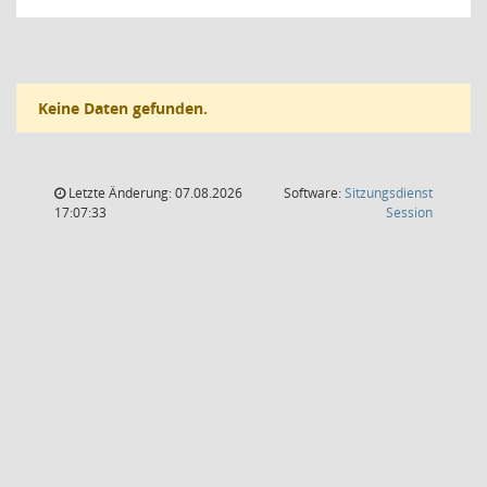
Keine Daten gefunden.
Letzte Änderung: 07.08.2026
Software:
Sitzungsdienst
(Wird in
17:07:33
Session