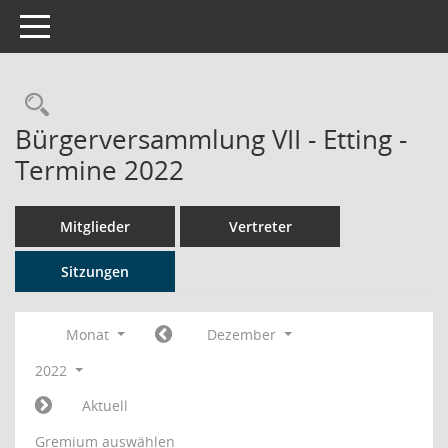
Toggle navigation
Rechercheauswahl
Bürgerversammlung VII - Etting -
Termine 2022
Mitglieder
Vertreter
Sitzungen
Monat
Dezember
2022
Aktuell
Gremium auswählen