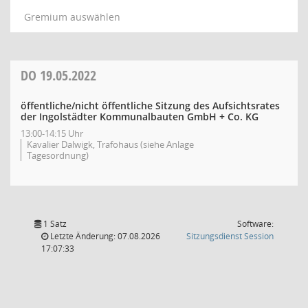
Gremium auswählen
DO
19.05.2022
öffentliche/nicht öffentliche Sitzung des Aufsichtsrates
der Ingolstädter Kommunalbauten GmbH + Co. KG
13:00-14:15 Uhr
Kavalier Dalwigk, Trafohaus (siehe Anlage
Tagesordnung)
1 Satz
Software:
(Wird in
Letzte Änderung: 07.08.2026
Sitzungsdienst
Session
17:07:33