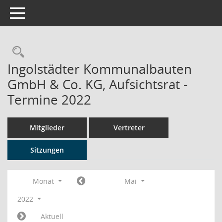
Toggle navigation
Rechercheauswahl
Ingolstädter Kommunalbauten
GmbH & Co. KG, Aufsichtsrat -
Termine 2022
Mitglieder
Vertreter
Sitzungen
Monat
Mai
2022
Aktuell