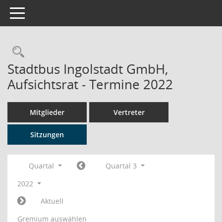
Toggle navigation
Rechercheauswahl
Stadtbus Ingolstadt GmbH,
Aufsichtsrat - Termine 2022
Mitglieder
Vertreter
Sitzungen
Quartal
Quartal 3
2022
Aktuell
Gremium auswählen