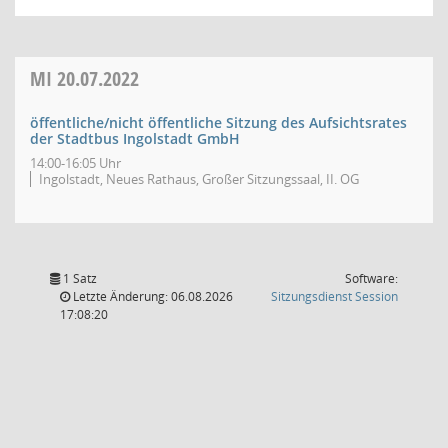
MI
20.07.2022
öffentliche/nicht öffentliche Sitzung des Aufsichtsrates
der Stadtbus Ingolstadt GmbH
14:00-16:05 Uhr
Ingolstadt, Neues Rathaus, Großer Sitzungssaal, II. OG
1 Satz
Software:
(Wird in
Letzte Änderung: 06.08.2026
Sitzungsdienst
Session
17:08:20