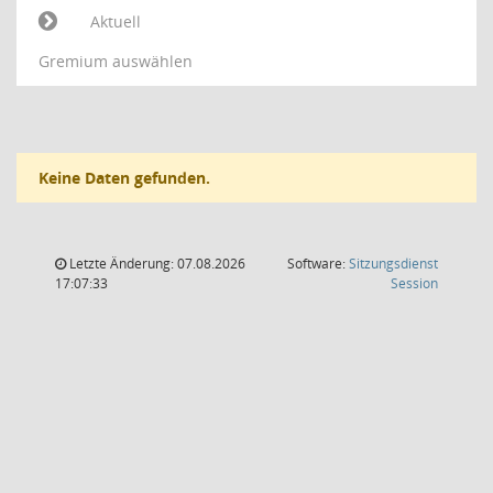
Aktuell
Gremium auswählen
Keine Daten gefunden.
Letzte Änderung: 07.08.2026
Software:
Sitzungsdienst
(Wird in
17:07:33
Session