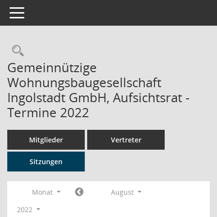
Toggle navigation
Rechercheauswahl
Gemeinnützige
Wohnungsbaugesellschaft
Ingolstadt GmbH, Aufsichtsrat -
Termine 2022
Mitglieder
Vertreter
Sitzungen
Monat
August
2022