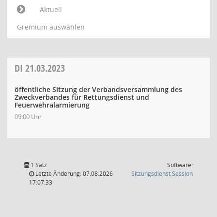
Aktuell
Gremium auswählen
DI
21.03.2023
öffentliche Sitzung der Verbandsversammlung des
Zweckverbandes für Rettungsdienst und
Feuerwehralarmierung
09:00 Uhr
1 Satz
Software:
(Wird in
Letzte Änderung: 07.08.2026
Sitzungsdienst
Session
17:07:33