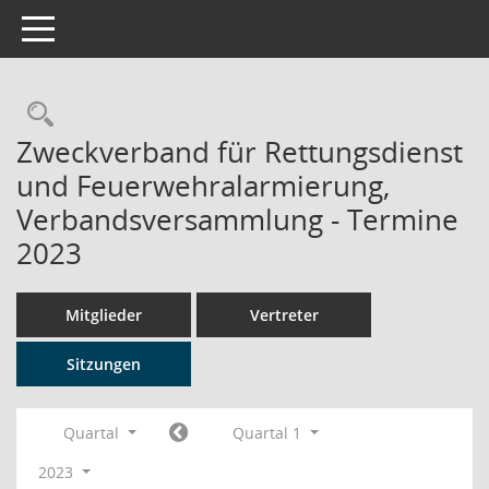
Toggle navigation
Rechercheauswahl
Zweckverband für Rettungsdienst
und Feuerwehralarmierung,
Verbandsversammlung - Termine
2023
Mitglieder
Vertreter
Sitzungen
Quartal
Quartal 1
2023