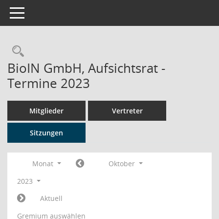
Toggle navigation
Rechercheauswahl
BioIN GmbH, Aufsichtsrat -
Termine 2023
Mitglieder
Vertreter
Sitzungen
Monat
Oktober
2023
Aktuell
Gremium auswählen