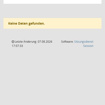
Keine Daten gefunden.
Letzte Änderung: 07.08.2026
Software:
Sitzungsdienst
(Wird in
17:07:33
Session