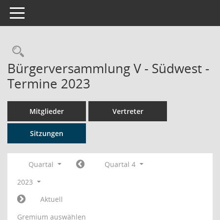
Toggle navigation
Rechercheauswahl
Bürgerversammlung V - Südwest -
Termine 2023
Mitglieder
Vertreter
Sitzungen
Quartal
Quartal 4
2023
Aktuell
Gremium auswählen