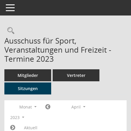
Toggle navigation
Rechercheauswahl
Ausschuss für Sport,
Veranstaltungen und Freizeit -
Termine 2023
Mitglieder
Vertreter
Sitzungen
Monat
April
2023
Aktuell