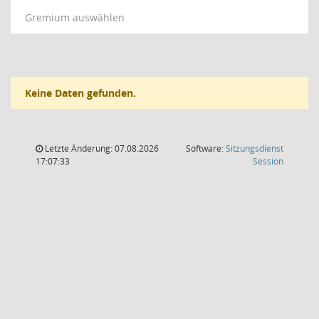
Gremium auswählen
Keine Daten gefunden.
Letzte Änderung: 07.08.2026
Software:
Sitzungsdienst
(Wird in
17:07:33
Session