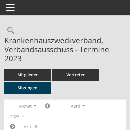
Toggle navigation
Rechercheauswahl
Krankenhauszweckverband,
Verbandsausschuss - Termine
2023
Mitglieder
Vertreter
Sitzungen
Monat
April
2023
Aktuell