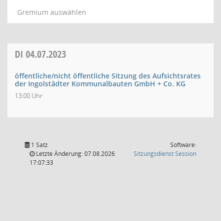
Gremium auswählen
DI
04.07.2023
öffentliche/nicht öffentliche Sitzung des Aufsichtsrates
der Ingolstädter Kommunalbauten GmbH + Co. KG
13:00 Uhr
1 Satz
Software:
(Wird in
Letzte Änderung: 07.08.2026
Sitzungsdienst
Session
17:07:33