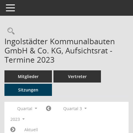
Toggle navigation
Rechercheauswahl
Ingolstädter Kommunalbauten
GmbH & Co. KG, Aufsichtsrat -
Termine 2023
Mitglieder
Vertreter
Sitzungen
Quartal
Quartal 3
2023
Aktuell