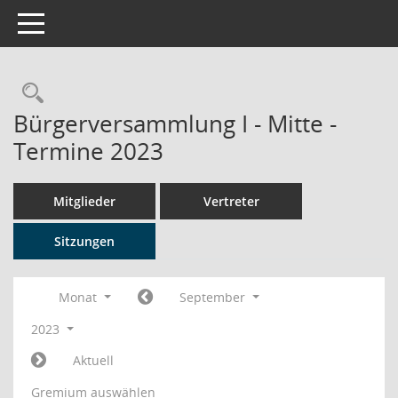
Toggle navigation
Rechercheauswahl
Bürgerversammlung I - Mitte -
Termine 2023
Mitglieder
Vertreter
Sitzungen
Monat
September
2023
Aktuell
Gremium auswählen