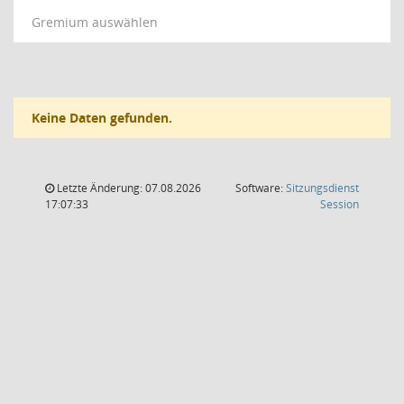
Gremium auswählen
Keine Daten gefunden.
Letzte Änderung: 07.08.2026
Software:
Sitzungsdienst
(Wird in
17:07:33
Session