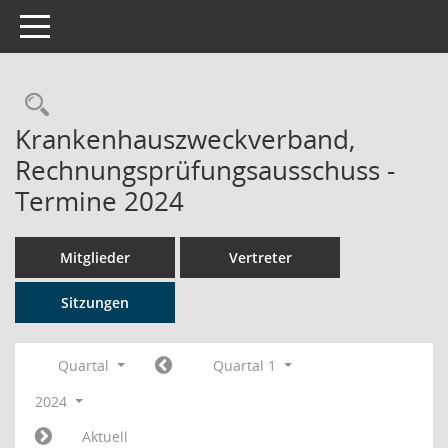
Toggle navigation
Rechercheauswahl
Krankenhauszweckverband,
Rechnungsprüfungsausschuss -
Termine 2024
Mitglieder
Vertreter
Sitzungen
Quartal
Quartal 1
2024
Aktuell