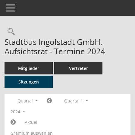
Toggle navigation
Rechercheauswahl
Stadtbus Ingolstadt GmbH,
Aufsichtsrat - Termine 2024
Mitglieder
Vertreter
Sitzungen
Quartal
Quartal 1
2024
Aktuell
Gremium auswählen