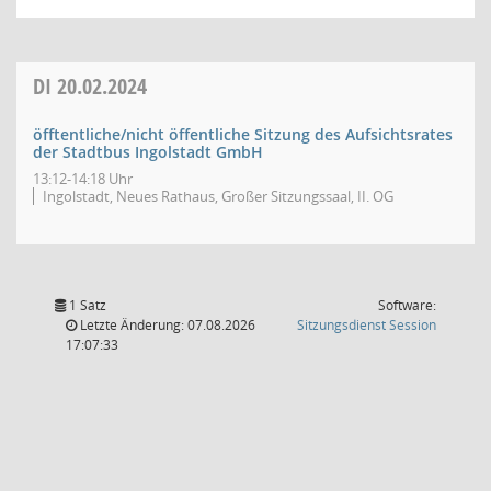
DI
20.02.2024
öfftentliche/nicht öffentliche Sitzung des Aufsichtsrates
der Stadtbus Ingolstadt GmbH
13:12-14:18 Uhr
Ingolstadt, Neues Rathaus, Großer Sitzungssaal, II. OG
1 Satz
Software:
(Wird in
Letzte Änderung: 07.08.2026
Sitzungsdienst
Session
17:07:33