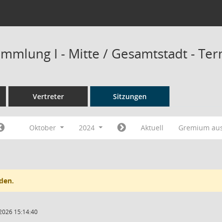
mmlung I - Mitte / Gesamtstadt - Te
Vertreter
Sitzungen
Oktober
2024
Aktuell
Gremium au
den.
2026 15:14:40