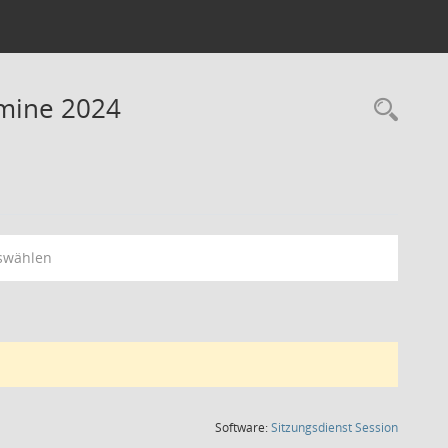
rmine 2024
Rec
swählen
(Wird in
Software:
Sitzungsdienst
Session