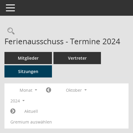
Toggle navigation
Rechercheauswahl
Ferienausschuss - Termine 2024
Mitglieder
Vertreter
Sitzungen
Monat
Oktober
2024
Aktuell
Gremium auswählen