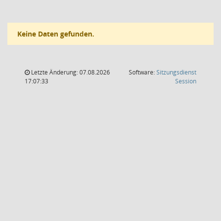
Keine Daten gefunden.
Letzte Änderung: 07.08.2026
Software:
Sitzungsdienst
(Wird in
17:07:33
Session