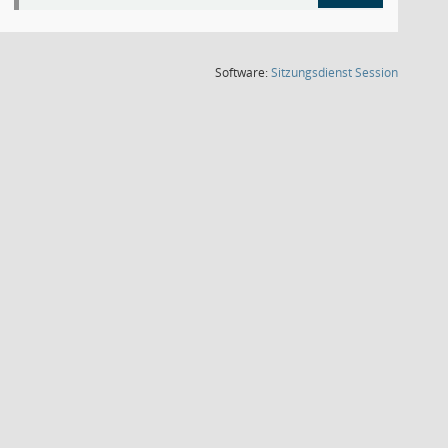
(Wird in
Software:
Sitzungsdienst
Session