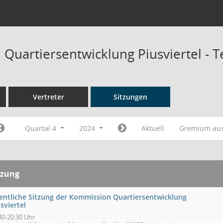
Quartiersentwicklung Piusviertel - 
Vertreter
Sitzungen
Quartal 4
2024
Aktuell
Gremium au
tzung
fentliche Sitzung der Kommission Quartiersentwicklung
sviertel
30-20:30 Uhr