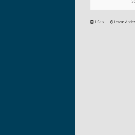
St
1 Satz
Letzte Änder