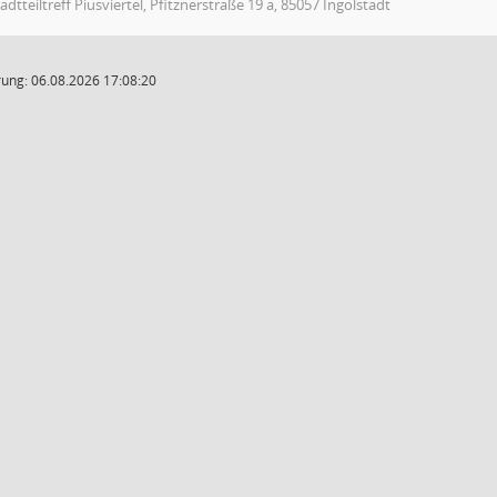
adtteiltreff Piusviertel, Pfitznerstraße 19 a, 85057 Ingolstadt
ung: 06.08.2026 17:08:20