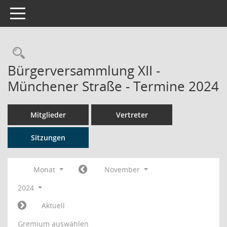
Toggle navigation
Rechercheauswahl
Bürgerversammlung XII -
Münchener Straße - Termine 2024
Mitglieder
Vertreter
Sitzungen
Monat
November
2024
Aktuell
Gremium auswählen