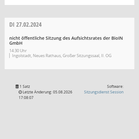
DI
27.02.2024
nicht öffentliche Sitzung des Aufsichtsrates der BioIN
GmbH
14:30 Uhr
Ingolstadt, Neues Rathaus, Großer Sitzungssaal, II. OG
1 Satz
Software:
(Wird in
Letzte Änderung: 05.08.2026
Sitzungsdienst
Session
17:08:07