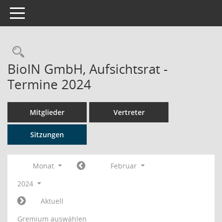
Toggle navigation
Rechercheauswahl
BioIN GmbH, Aufsichtsrat -
Termine 2024
Mitglieder
Vertreter
Sitzungen
Monat
Februar
2024
Aktuell
Gremium auswählen