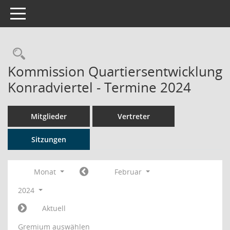
Toggle navigation
Rechercheauswahl
Kommission Quartiersentwicklung
Konradviertel - Termine 2024
Mitglieder
Vertreter
Sitzungen
Monat
Februar
2024
Aktuell
Gremium auswählen