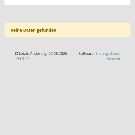
Keine Daten gefunden.
Letzte Änderung: 07.08.2026
Software:
Sitzungsdienst
(Wird in
17:07:33
Session