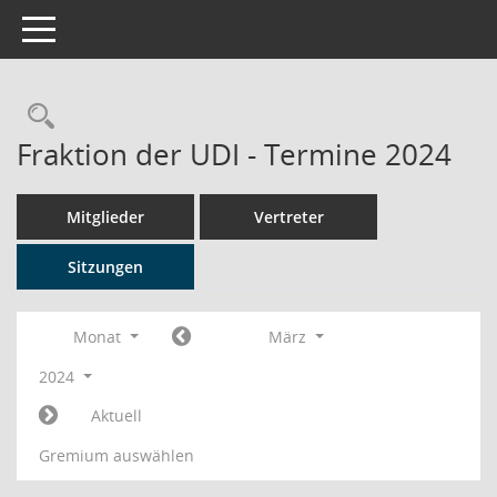
Toggle navigation
Rechercheauswahl
Fraktion der UDI - Termine 2024
Mitglieder
Vertreter
Sitzungen
Monat
März
2024
Aktuell
Gremium auswählen