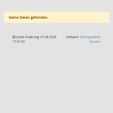
Keine Daten gefunden.
Letzte Änderung: 07.08.2026
Software:
Sitzungsdienst
(Wird in
17:07:33
Session