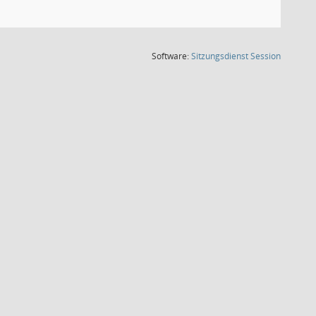
(Wird in
Software:
Sitzungsdienst
Session