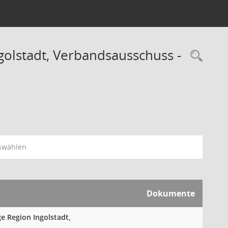
olstadt, Verbandsausschuss -
Rec
swählen
Dokumente
e Region Ingolstadt,