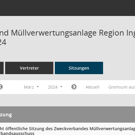
d Müllverwertungsanlage Region Ing
24
Vertreter
Sitzungen
März
2024
Aktuell
Gremium au
tzung
cht öffentliche Sitzung des Zweckverbandes Müllverwertungsanlag
rbandsausschuss