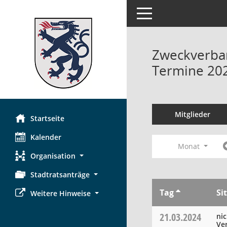
Toggle navigation
Zweckverban
Termine 20
Mitglieder
Startseite
Kalender
Monat
Organisation
Stadtratsanträge
Tag
Si
Weitere Hinweise
21.03.2024
ni
Ve