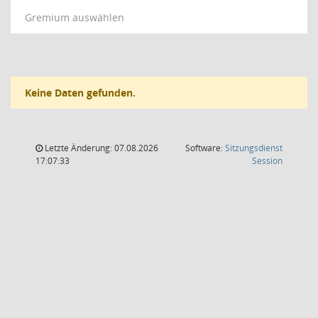
Gremium auswählen
Keine Daten gefunden.
Letzte Änderung: 07.08.2026
Software:
Sitzungsdienst
(Wird in
17:07:33
Session