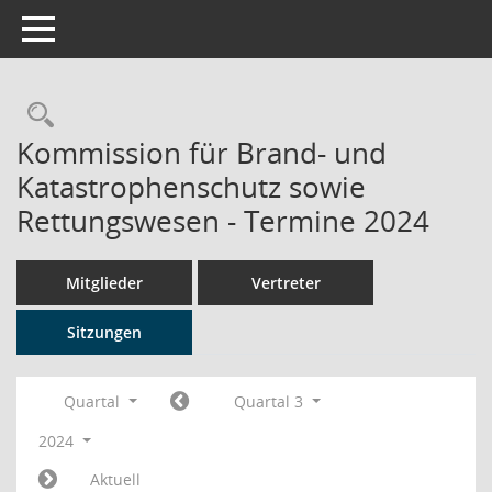
Toggle navigation
Rechercheauswahl
Kommission für Brand- und
Katastrophenschutz sowie
Rettungswesen - Termine 2024
Mitglieder
Vertreter
Sitzungen
Quartal
Quartal 3
2024
Aktuell